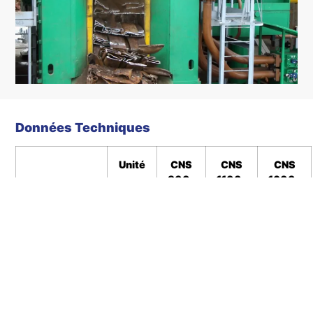
Données Techniques
Unité
CNS
CNS
CNS
800-
1100-
1600-
CV2
CV2
CV2
Force de
kN
8
11
16
Coupe
000
000
000
Force de
kN
3
3 000
4 000
Maintien
000