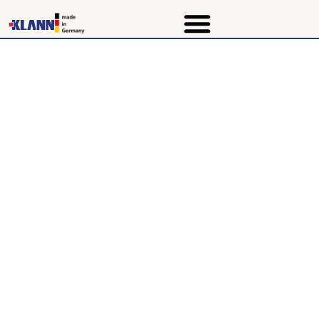
Les ciseaux à guillotine stationnaires
CNS 1100-CV2 pour ferraille lourde